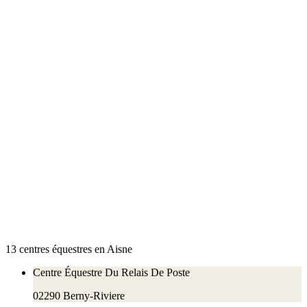
13
centre
s
équestre
s
en
Aisne
Centre Équestre Du Relais De Poste
02290
Berny-Riviere