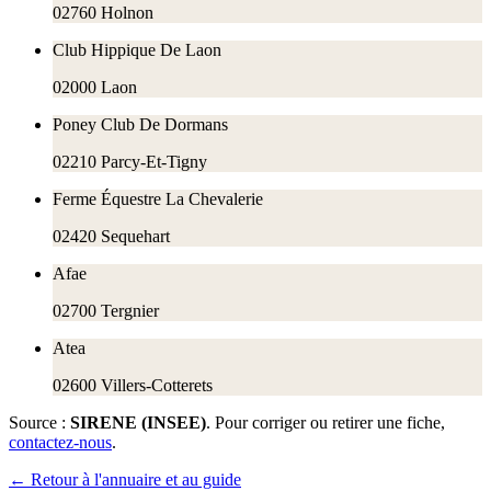
02760
Holnon
Club Hippique De Laon
02000
Laon
Poney Club De Dormans
02210
Parcy-Et-Tigny
Ferme Équestre La Chevalerie
02420
Sequehart
Afae
02700
Tergnier
Atea
02600
Villers-Cotterets
Source :
SIRENE (INSEE)
. Pour corriger ou retirer une fiche,
contactez-nous
.
← Retour à l'annuaire et au guide