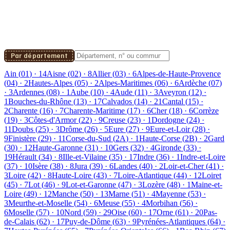
Par département
Ain
(
01
) ·
14
Aisne
(
02
) ·
8
Allier
(
03
) ·
6
Alpes-de-Haute-Provence
(
04
) ·
2
Hautes-Alpes
(
05
) ·
2
Alpes-Maritimes
(
06
) ·
6
Ardèche
(
07
)
·
3
Ardennes
(
08
) ·
1
Aube
(
10
) ·
4
Aude
(
11
) ·
3
Aveyron
(
12
) ·
1
Bouches-du-Rhône
(
13
) ·
17
Calvados
(
14
) ·
21
Cantal
(
15
) ·
2
Charente
(
16
) ·
7
Charente-Maritime
(
17
) ·
6
Cher
(
18
) ·
6
Corrèze
(
19
) ·
3
Côtes-d'Armor
(
22
) ·
9
Creuse
(
23
) ·
1
Dordogne
(
24
) ·
11
Doubs
(
25
) ·
3
Drôme
(
26
) ·
5
Eure
(
27
) ·
9
Eure-et-Loir
(
28
) ·
9
Finistère
(
29
) ·
11
Corse-du-Sud
(
2A
) ·
1
Haute-Corse
(
2B
) ·
2
Gard
(
30
) ·
12
Haute-Garonne
(
31
) ·
10
Gers
(
32
) ·
4
Gironde
(
33
) ·
19
Hérault
(
34
) ·
8
Ille-et-Vilaine
(
35
) ·
17
Indre
(
36
) ·
1
Indre-et-Loire
(
37
) ·
10
Isère
(
38
) ·
8
Jura
(
39
) ·
6
Landes
(
40
) ·
2
Loir-et-Cher
(
41
) ·
3
Loire
(
42
) ·
8
Haute-Loire
(
43
) ·
7
Loire-Atlantique
(
44
) ·
12
Loiret
(
45
) ·
7
Lot
(
46
) ·
9
Lot-et-Garonne
(
47
) ·
3
Lozère
(
48
) ·
1
Maine-et-
Loire
(
49
) ·
12
Manche
(
50
) ·
13
Marne
(
51
) ·
4
Mayenne
(
53
) ·
3
Meurthe-et-Moselle
(
54
) ·
6
Meuse
(
55
) ·
4
Morbihan
(
56
) ·
6
Moselle
(
57
) ·
10
Nord
(
59
) ·
29
Oise
(
60
) ·
17
Orne
(
61
) ·
20
Pas-
de-Calais
(
62
) ·
17
Puy-de-Dôme
(
63
) ·
9
Pyrénées-Atlantiques
(
64
) ·