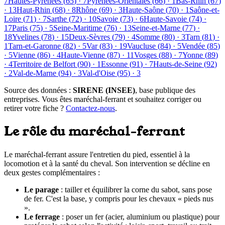
7
Hautes-Pyrénées
(
65
) ·
7
Pyrénées-Orientales
(
66
) ·
1
Bas-Rhin
(
67
)
·
13
Haut-Rhin
(
68
) ·
8
Rhône
(
69
) ·
3
Haute-Saône
(
70
) ·
1
Saône-et-
Loire
(
71
) ·
7
Sarthe
(
72
) ·
10
Savoie
(
73
) ·
6
Haute-Savoie
(
74
) ·
17
Paris
(
75
) ·
5
Seine-Maritime
(
76
) ·
13
Seine-et-Marne
(
77
) ·
18
Yvelines
(
78
) ·
15
Deux-Sèvres
(
79
) ·
4
Somme
(
80
) ·
3
Tarn
(
81
) ·
1
Tarn-et-Garonne
(
82
) ·
5
Var
(
83
) ·
19
Vaucluse
(
84
) ·
5
Vendée
(
85
)
·
5
Vienne
(
86
) ·
4
Haute-Vienne
(
87
) ·
11
Vosges
(
88
) ·
7
Yonne
(
89
)
·
4
Territoire de Belfort
(
90
) ·
1
Essonne
(
91
) ·
7
Hauts-de-Seine
(
92
)
·
2
Val-de-Marne
(
94
) ·
3
Val-d'Oise
(
95
) ·
3
Source des données :
SIRENE (INSEE)
, base publique des
entreprises. Vous êtes maréchal-ferrant et souhaitez corriger ou
retirer votre fiche ?
Contactez-nous
.
Le rôle du maréchal-ferrant
Le maréchal-ferrant assure l'entretien du pied, essentiel à la
locomotion et à la santé du cheval. Son intervention se décline en
deux gestes complémentaires :
Le parage
: tailler et équilibrer la corne du sabot, sans pose
de fer. C'est la base, y compris pour les chevaux « pieds nus
».
Le ferrage
: poser un fer (acier, aluminium ou plastique) pour