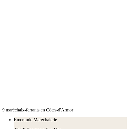
9
maréchal
x
-ferrant
s
en
Côtes-d'Armor
Emeraude Maréchalerie