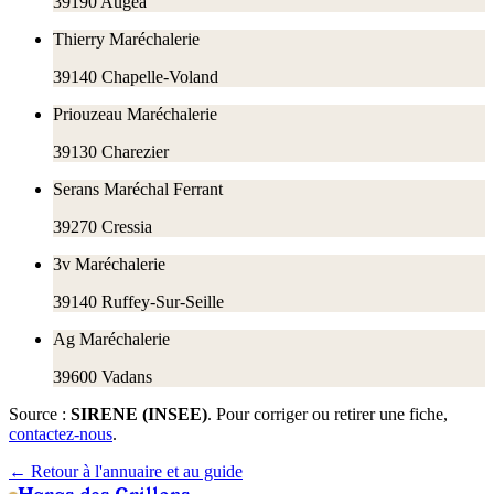
39190
Augea
Thierry Maréchalerie
39140
Chapelle-Voland
Priouzeau Maréchalerie
39130
Charezier
Serans Maréchal Ferrant
39270
Cressia
3v Maréchalerie
39140
Ruffey-Sur-Seille
Ag Maréchalerie
39600
Vadans
Source :
SIRENE (INSEE)
. Pour corriger ou retirer une fiche,
contactez-nous
.
← Retour à l'annuaire et au guide