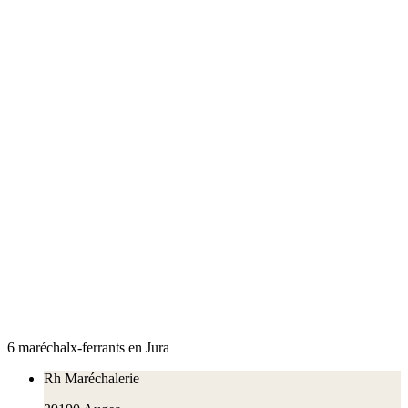
6
maréchal
x
-ferrant
s
en
Jura
Rh Maréchalerie