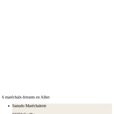
6
maréchal
x
-ferrant
s
en
Allier
Sanudo Maréchalerie