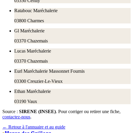
03350
Cerilly
Ratabouc Maréchalerie
03800
Charmes
Gl Maréchalerie
03370
Chazemais
Lucas Maréchalerie
03370
Chazemais
Eurl Maréchalerie Massonnet Fournis
03300
Creuzier-Le-Vieux
Ethan Maréchalerie
03190
Vaux
Source :
SIRENE (INSEE)
. Pour corriger ou retirer une fiche,
contactez-nous
.
← Retour à l'annuaire et au guide