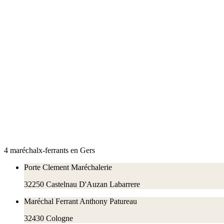
4
maréchal
x
-ferrant
s
en
Gers
Porte Clement Maréchalerie
32250
Castelnau D'Auzan Labarrere
Maréchal Ferrant Anthony Patureau
32430
Cologne