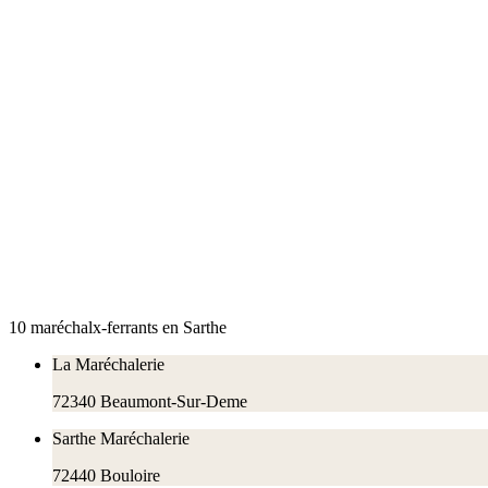
10
maréchal
x
-ferrant
s
en
Sarthe
La Maréchalerie
72340
Beaumont-Sur-Deme
Sarthe Maréchalerie
72440
Bouloire