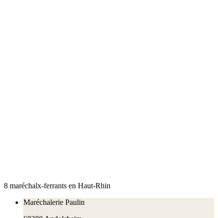
8
maréchal
x
-ferrant
s
en
Haut-Rhin
Maréchalerie Paulin