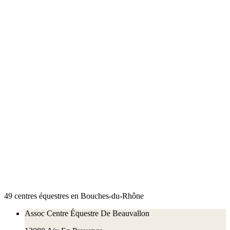
49
centre
s
équestre
s
en
Bouches-du-Rhône
Assoc Centre Équestre De Beauvallon