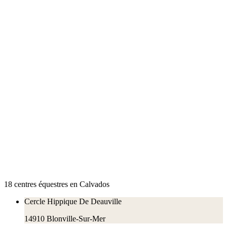
18
centre
s
équestre
s
en
Calvados
Cercle Hippique De Deauville
14910
Blonville-Sur-Mer