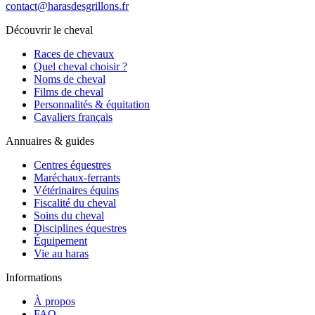
contact@harasdesgrillons.fr
Découvrir le cheval
Races de chevaux
Quel cheval choisir ?
Noms de cheval
Films de cheval
Personnalités & équitation
Cavaliers français
Annuaires & guides
Centres équestres
Maréchaux-ferrants
Vétérinaires équins
Fiscalité du cheval
Soins du cheval
Disciplines équestres
Équipement
Vie au haras
Informations
À propos
FAQ