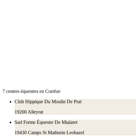
7
centre
s
équestre
s
en
Corrèze
Club Hippique Du Moulin De Prat
19200
Alleyrat
Sarl Ferme Équestre De Mialaret
19430
Camps St Mathurin Leobazel