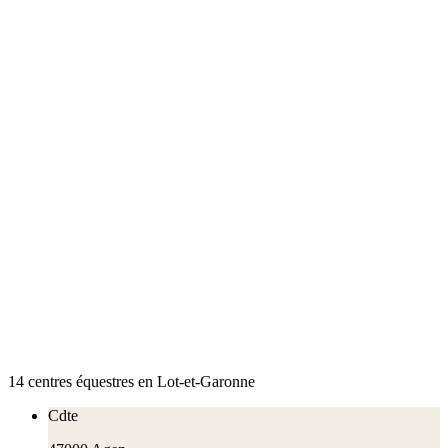
14
centre
s
équestre
s
en
Lot-et-Garonne
Cdte