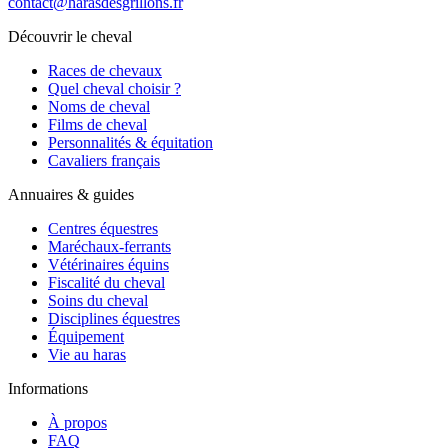
contact@harasdesgrillons.fr
Découvrir le cheval
Races de chevaux
Quel cheval choisir ?
Noms de cheval
Films de cheval
Personnalités & équitation
Cavaliers français
Annuaires & guides
Centres équestres
Maréchaux-ferrants
Vétérinaires équins
Fiscalité du cheval
Soins du cheval
Disciplines équestres
Équipement
Vie au haras
Informations
À propos
FAQ