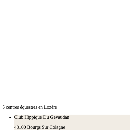
5
centre
s
équestre
s
en
Lozère
Club Hippique Du Gevaudan
48100
Bourgs Sur Colagne