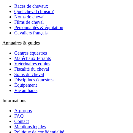
Races de chevaux
Quel cheval choisir ?
Noms de cheval
Films de cheval
Personnalités & équitation
Cavaliers français
Annuaires & guides
Centres équestres
Maréchaux-ferrants
Vétérinaires équins
Fiscalité du cheval
Soins du cheval
Disciplines équestres
Équipement
Vie au haras
Informations
À propos
FAQ
Contact
Mentions légales
Politique de confidentialité