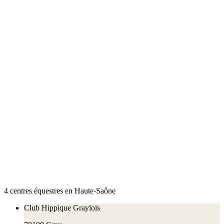
4
centre
s
équestre
s
en
Haute-Saône
Club Hippique Graylois