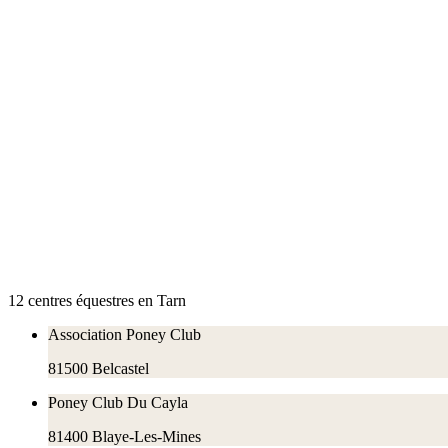
12
centre
s
équestre
s
en
Tarn
Association Poney Club
81500
Belcastel
Poney Club Du Cayla
81400
Blaye-Les-Mines