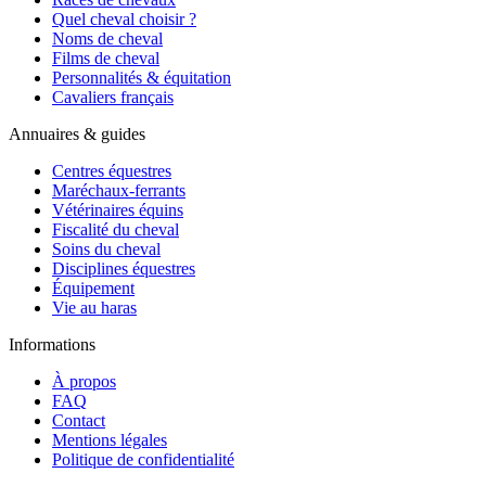
Quel cheval choisir ?
Noms de cheval
Films de cheval
Personnalités & équitation
Cavaliers français
Annuaires & guides
Centres équestres
Maréchaux-ferrants
Vétérinaires équins
Fiscalité du cheval
Soins du cheval
Disciplines équestres
Équipement
Vie au haras
Informations
À propos
FAQ
Contact
Mentions légales
Politique de confidentialité