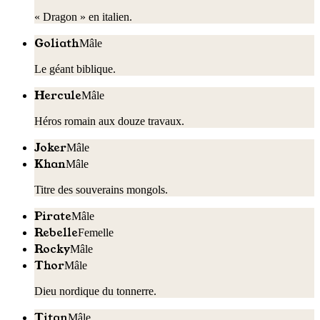
« Dragon » en italien.
Goliath
Mâle
Le géant biblique.
Hercule
Mâle
Héros romain aux douze travaux.
Joker
Mâle
Khan
Mâle
Titre des souverains mongols.
Pirate
Mâle
Rebelle
Femelle
Rocky
Mâle
Thor
Mâle
Dieu nordique du tonnerre.
Titan
Mâle