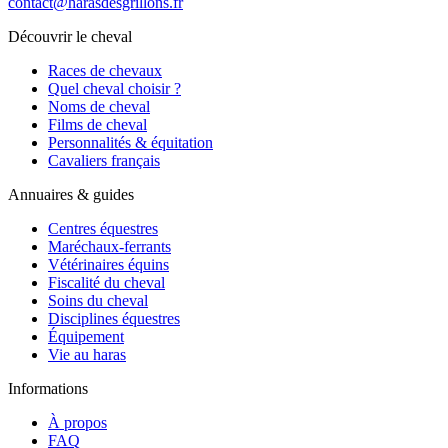
contact@harasdesgrillons.fr
Découvrir le cheval
Races de chevaux
Quel cheval choisir ?
Noms de cheval
Films de cheval
Personnalités & équitation
Cavaliers français
Annuaires & guides
Centres équestres
Maréchaux-ferrants
Vétérinaires équins
Fiscalité du cheval
Soins du cheval
Disciplines équestres
Équipement
Vie au haras
Informations
À propos
FAQ