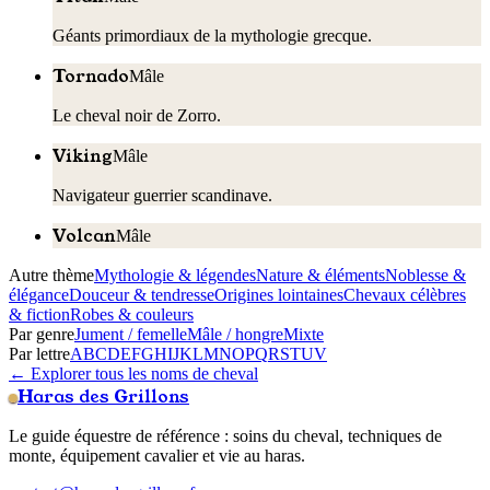
Géants primordiaux de la mythologie grecque.
Tornado
Mâle
Le cheval noir de Zorro.
Viking
Mâle
Navigateur guerrier scandinave.
Volcan
Mâle
Autre thème
Mythologie & légendes
Nature & éléments
Noblesse &
élégance
Douceur & tendresse
Origines lointaines
Chevaux célèbres
& fiction
Robes & couleurs
Par genre
Jument / femelle
Mâle / hongre
Mixte
Par lettre
A
B
C
D
E
F
G
H
I
J
K
L
M
N
O
P
Q
R
S
T
U
V
← Explorer tous les noms de cheval
Haras des Grillons
Le guide équestre de référence : soins du cheval, techniques de
monte, équipement cavalier et vie au haras.