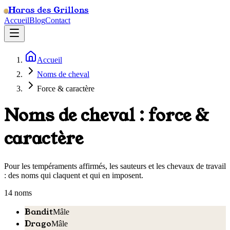
Haras des Grillons
Accueil
Blog
Contact
Accueil
Noms de cheval
Force & caractère
Noms de cheval : force &
caractère
Pour les tempéraments affirmés, les sauteurs et les chevaux de travail
: des noms qui claquent et qui en imposent.
14
nom
s
Bandit
Mâle
Drago
Mâle