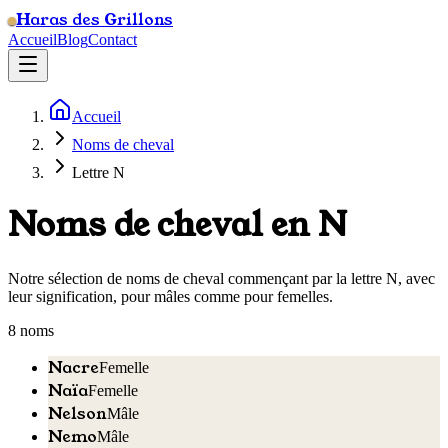
Haras des Grillons
Accueil
Blog
Contact
Accueil
Noms de cheval
Lettre N
Noms de cheval en N
Notre sélection de noms de cheval commençant par la lettre N, avec
leur signification, pour mâles comme pour femelles.
8
nom
s
Nacre
Femelle
Naïa
Femelle
Nelson
Mâle
Nemo
Mâle