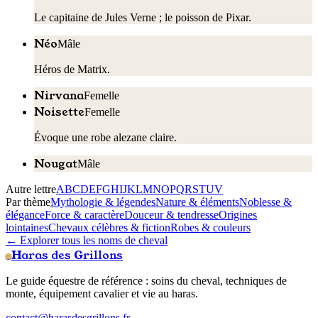
Le capitaine de Jules Verne ; le poisson de Pixar.
Néo
Mâle
Héros de Matrix.
Nirvana
Femelle
Noisette
Femelle
Évoque une robe alezane claire.
Nougat
Mâle
Autre lettre
A
B
C
D
E
F
G
H
I
J
K
L
M
N
O
P
Q
R
S
T
U
V
Par thème
Mythologie & légendes
Nature & éléments
Noblesse &
élégance
Force & caractère
Douceur & tendresse
Origines
lointaines
Chevaux célèbres & fiction
Robes & couleurs
← Explorer tous les noms de cheval
Haras des Grillons
Le guide équestre de référence : soins du cheval, techniques de
monte, équipement cavalier et vie au haras.
contact@harasdesgrillons.fr