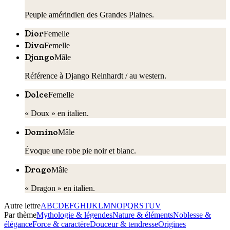
Peuple amérindien des Grandes Plaines.
Dior
Femelle
Diva
Femelle
Django
Mâle
Référence à Django Reinhardt / au western.
Dolce
Femelle
« Doux » en italien.
Domino
Mâle
Évoque une robe pie noir et blanc.
Drago
Mâle
« Dragon » en italien.
Autre lettre
A
B
C
D
E
F
G
H
I
J
K
L
M
N
O
P
Q
R
S
T
U
V
Par thème
Mythologie & légendes
Nature & éléments
Noblesse &
élégance
Force & caractère
Douceur & tendresse
Origines